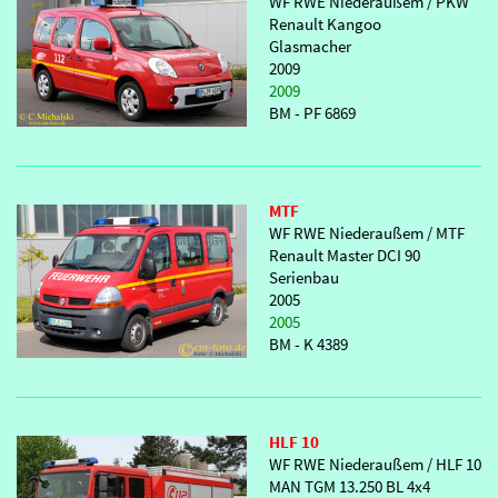
WF RWE Niederaußem / PKW
Renault Kangoo
Glasmacher
2009
2009
BM - PF 6869
MTF
WF RWE Niederaußem / MTF
Renault Master DCI 90
Serienbau
2005
2005
BM - K 4389
HLF 10
WF RWE Niederaußem / HLF 10
MAN TGM 13.250 BL 4x4