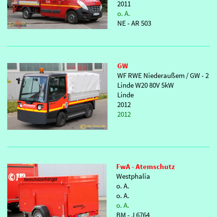
2011
o. A.
NE - AR 503
GW
WF RWE Niederaußem / GW - 2
Linde W20 80V 5kW
Linde
2012
2012
FwA - Atemschutz
Westphalia
o. A.
o. A.
o. A.
BM - J 6764