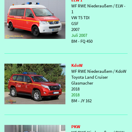
WF RWE Niederaußem / ELW -
1
VW T5 TDI
GSF
2007
Juli 2007
BM - FQ 450
KdoW
WF RWE Niederaußem / KdoW
Toyota Land Cruiser
Glasmacher
2018
2018
BM - JY 162
PKW