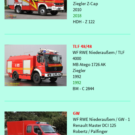
Ziegler Z-Cap
2010
2018
HDH - Z 122
TLF 48/48
WF RWE Niederaußem / TLF
4000
MB Atego 1726 AK
Ziegler
1992
1992
BM - C 2844
GW
WF RWE Niederaußem / GW - 1
Renault Master DCI 125
Robertz / Palfinger