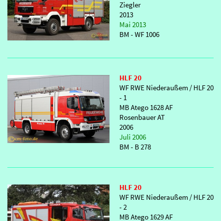
Ziegler
2013
Mai 2013
BM - WF 1006
HLF 20
WF RWE Niederaußem / HLF 20
- 1
MB Atego 1628 AF
Rosenbauer AT
2006
Juli 2006
BM - B 278
HLF 20
WF RWE Niederaußem / HLF 20
- 2
MB Atego 1629 AF