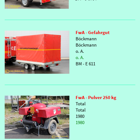
FwA - Gefahrgut
Böckmann
Böckmann
o. A.
o. A.
BM - E 611
FwA - Pulver 250 kg
Total
Total
1980
1980