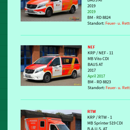
2019
2019
BM - RD 8824
Standort:
Feuer- u. Re
NEF
KRP / NEF - 11
MB Vito CDI
BAUS AT
2017
April 2017
BM - RD 8823
Standort:
Feuer- u. Re
RTW
KRP / RTW - 1
MB Sprinter 519 CDI
B.A.U.S. AT