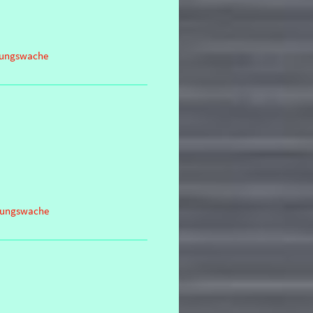
ttungswache
ttungswache