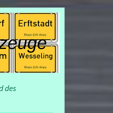
zeuge
d des