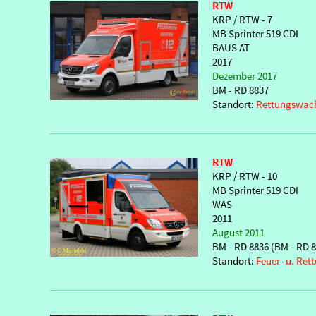
RTW
KRP / RTW - 7
MB Sprinter 519 CDI
BAUS AT
2017
Dezember 2017
BM - RD 8837
Standort:
Rettungswac
RTW
KRP / RTW - 10
MB Sprinter 519 CDI
WAS
2011
August 2011
BM - RD 8836 (BM - RD 
Standort:
Feuer- u. Re