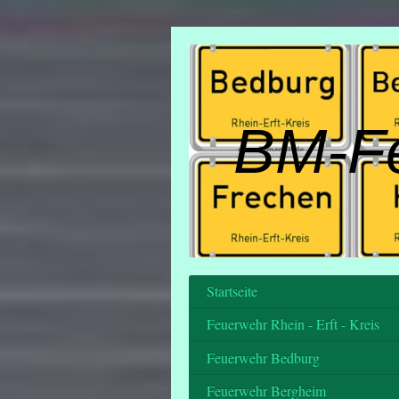
BM-F
Startseite
Feuerwehr Rhein - Erft - Kreis
Feuerwehr Bedburg
Feuerwehr Bergheim