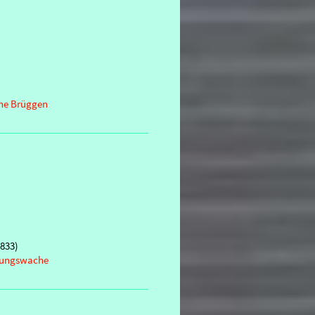
he Brüggen
8833)
ttungswache