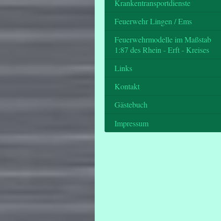
Krankentransportdienste
Feuerwehr Lingen / Ems
Feuerwehrmodelle im Maßstab
1:87 des Rhein - Erft - Kreises
Links
Kontakt
Gästebuch
Impressum