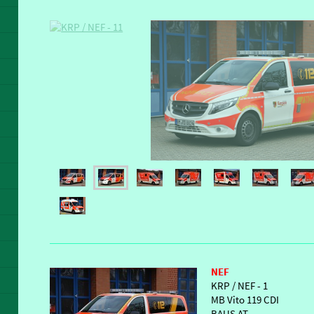
NEF
KRP / NEF - 1
MB Vito 119 CDI
BAUS AT