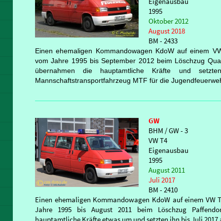
Eigenausbau
1995
Oktober 2012
August 2018
BM - 2433
Einen ehemaligen Kommandowagen KdoW auf einem VW T4
vom Jahre 1995 bis September 2012 beim Löschzug Quadr
übernahmen die hauptamtliche Kräfte und setzt
Mannschaftstransportfahrzeug MTF für die Jugendfeuerweh
GW
BHM / GW - 3
VW T4
Eigenausbau
1995
August 2011
Juli 2017
BM - 2410
Einen ehemaligen Kommandowagen KdoW auf einem VW T4 F
Jahre 1995 bis August 2011 beim Löschzug Paffendor
hauptamtliche Kräfte etwas um und setzten ihn bis Juli 2017