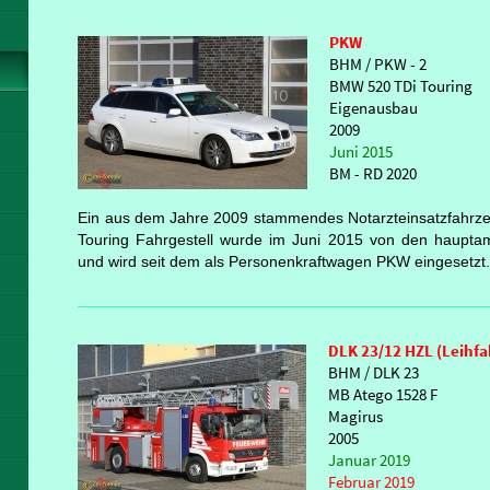
PKW
BHM / PKW - 2
BMW 520 TDi Touring
Eigenausbau
2009
Juni 2015
BM - RD 2020
Ein aus dem Jahre 2009 stammendes Notarzteinsatzfahr
Touring Fahrgestell wurde im Juni 2015 von den haupta
und wird seit dem als Personenkraftwagen PKW eingesetzt
DLK 23/12 HZL (Leihf
BHM / DLK 23
MB Atego 1528 F
Magirus
2005
Januar 2019
Februar 2019