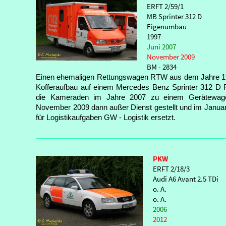
ERFT
2/59/1
MB Sprinter 312 D
Eigenumbau
1997
Juni 2007
November 2009
BM - 2834
Einen ehemaligen Rettungswagen RTW aus dem Jahre 19
Kofferaufbau auf einem Mercedes Benz Sprinter 312 D Fa
die Kameraden im Jahre 2007 zu einem Gerätewa
November 2009 dann außer Dienst gestellt und im Janua
für Logistikaufgaben GW - Logistik ersetzt.
PKW
ERFT 2/18/3
Audi A6 Avant 2.5 TDi
o. A.
o. A.
2006
2012