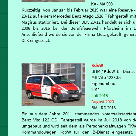
KA - MA 598
Kurzzeitig, von Januar bis Februar 2019 war eine Reserve 
23/12 auf einem Mercedes Benz Atego 1528 F Fahrgestell mi
Magirus stationiert. Bei dieser DLK 23/12 handelt es sich
2006 bis 2016 bei der Berufsfeuerwehr Pforzheim im Ei
Anschließend wurde sie von der Firma Metz gekauft, genera
DLK eingesetzt.
KdoW
BHM / KdoW B - Dienst
MB Vito 122 CDi
Eigenumbau
2011
Juli 2018
August 2020
BM - RD 2013
Ein aus dem Jahre 2011 stammendes Notarzteinsatzfa
Benz Vito 122 CDI Fahrgestell wurde im Juli 2018 von d
umgebaut und wird seit dem als Personenkraftwagen PKW, 
Kommandowagen KdoW für den B-Dienst eingesetzt. 