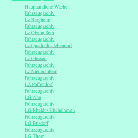
Hauptamtliche Wache
Fahrzeugarchiv
Lz Bergheim
Fahrzeugarchiv
Lz Oberaußem
Fahrzeugarchiv
Lz Quadrath - Ichendorf
Fahrzeugarchiv
Lz Glessen
Fahrzeugarchiv
Lz Niederaußem
Fahrzeugarchiv
LZ Paffendorf
Fahrzeugarchiv
LG Ahe
Fahrzeugarchiv
LG Rheidt / Hüchelhoven
Fahrzeugarchiv
LG Büsdorf
Fahrzeugarchiv
LG Thorr