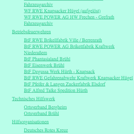
Fahrzeugarchiv
WF RWE Knapsacker Hügel (aufgelöst)
WF RWE POWER AG HW Frechen - Grefrath
Fahrzeugarchiv
Betriebsfeuerwehren
BtF RWE Brikellfabrik Ville / Berrenrath
BtF RWE POWER AG Brikettfabrik Kraftwerk
Niederaßem
BtF Phantasialand Brühl
BtF Eisenwerk Brühl
BtF Degussa Werk Hürth - Knapsack
BtF RWE Gefahrenabwehr Kraftwerk Knapsacker Hügel
BtF Pfeifer & Langen Zuckerfabrik Elsdorf
BtF Alfred Talke Spedition Hürth
Technisches Hilfswerk
Ortsverband Bergheim
Ortsverband Brühl
Hilfsorganisationen
Deutsches Rotes Kreuz