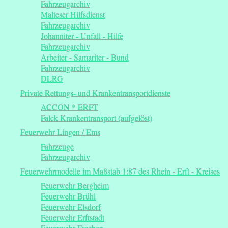
Fahrzeugarchiv
Malteser Hilfsdienst
Fahrzeugarchiv
Johanniter - Unfall - Hilfe
Fahrzeugarchiv
Arbeiter - Samariter - Bund
Fahrzeugarchiv
DLRG
Private Rettungs- und Krankentransportdienste
ACCON * ERFT
Falck Krankentransport (aufgelöst)
Feuerwehr Lingen / Ems
Fahrzeuge
Fahrzeugarchiv
Feuerwehrmodelle im Maßstab 1:87 des Rhein - Erft - Kreises
Feuerwehr Bergheim
Feuerwehr Brühl
Feuerwehr Elsdorf
Feuerwehr Erftstadt