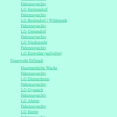
Fahrzeugarchiv
LG Heppendorf
Fahrzeugarchiv
LG Berrendorf / Wüllenrath
Fahrzeugarchiv
LG Giesendorf
Fahrzeugarchiv
LG Niederembt
Fahrzeugarchiv
LG Etzweiler (aufgelöst)
Feuerwehr Erftstadt
Hauptamtliche Wache
Fahrzeugarchiv
LG Dirmerzheim
Fahrzeugarchiv
LG Gymnich
Fahrzeugarchiv
LG Ahrem
Fahrzeugarchiv
LG Herrig