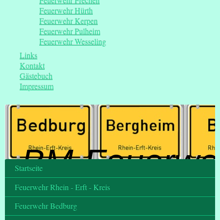
Feuerwehr Frechen
Feuerwehr Hürth
Feuerwehr Kerpen
Feuerwehr Pulheim
Feuerwehr Wesseling
Links
Kontakt
Gästebuch
Impressum
BM-Feuerwe
Startseite
Feuerwehr Rhein - Erft - Kreis
Feuerwehr Bedburg