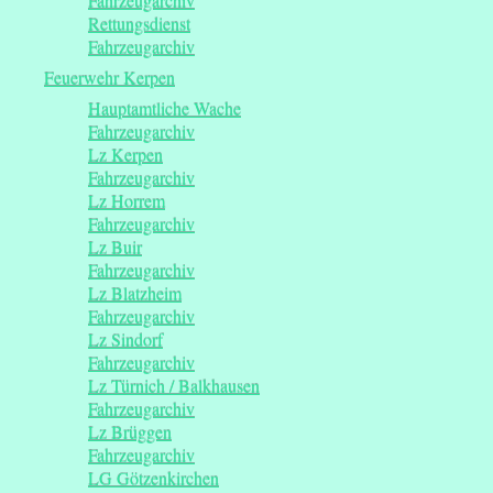
Fahrzeugarchiv
Rettungsdienst
Fahrzeugarchiv
Feuerwehr Kerpen
Hauptamtliche Wache
Fahrzeugarchiv
Lz Kerpen
Fahrzeugarchiv
Lz Horrem
Fahrzeugarchiv
Lz Buir
Fahrzeugarchiv
Lz Blatzheim
Fahrzeugarchiv
Lz Sindorf
Fahrzeugarchiv
Lz Türnich / Balkhausen
Fahrzeugarchiv
Lz Brüggen
Fahrzeugarchiv
LG Götzenkirchen