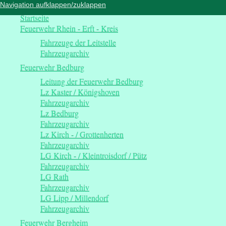
Navigation aufklappen/zuklappen
Startseite
Feuerwehr Rhein - Erft - Kreis
Fahrzeuge der Leitstelle
Fahrzeugarchiv
Feuerwehr Bedburg
Leitung der Feuerwehr Bedburg
Lz Kaster / Königshoven
Fahrzeugarchiv
Lz Bedburg
Fahrzeugarchiv
Lz Kirch - / Grottenherten
Fahrzeugarchiv
LG Kirch - / Kleintroisdorf / Pütz
Fahrzeugarchiv
LG Rath
Fahrzeugarchiv
LG Lipp / Millendorf
Fahrzeugarchiv
Feuerwehr Bergheim