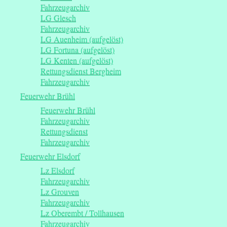
Fahrzeugarchiv
LG Glesch
Fahrzeugarchiv
LG Auenheim (aufgelöst)
LG Fortuna (aufgelöst)
LG Kenten (aufgelöst)
Rettungsdienst Bergheim
Fahrzeugarchiv
Feuerwehr Brühl
Feuerwehr Brühl
Fahrzeugarchiv
Rettungsdienst
Fahrzeugarchiv
Feuerwehr Elsdorf
Lz Elsdorf
Fahrzeugarchiv
Lz Grouven
Fahrzeugarchiv
Lz Oberembt / Tollhausen
Fahrzeugarchiv