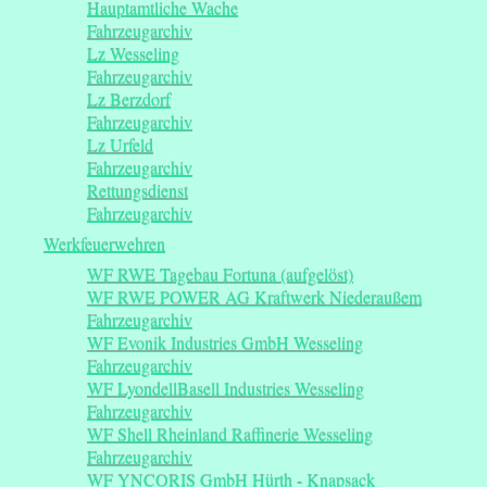
Hauptamtliche Wache
Fahrzeugarchiv
Lz Wesseling
Fahrzeugarchiv
Lz Berzdorf
Fahrzeugarchiv
Lz Urfeld
Fahrzeugarchiv
Rettungsdienst
Fahrzeugarchiv
Werkfeuerwehren
WF RWE Tagebau Fortuna (aufgelöst)
WF RWE POWER AG Kraftwerk Niederaußem
Fahrzeugarchiv
WF Evonik Industries GmbH Wesseling
Fahrzeugarchiv
WF LyondellBasell Industries Wesseling
Fahrzeugarchiv
WF Shell Rheinland Raffinerie Wesseling
Fahrzeugarchiv
WF YNCORIS GmbH Hürth - Knapsack