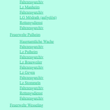
Fahrzeugarchiv
Lz Manheim
Fahrzeugarchiv
LG Mödrath (aufgelöst)
Rettungsdienst
Fahrzeugarchiv
Feuerwehr Pulheim
Hauptamtliche Wache
Fahrzeugarchiv
Lz Pulheim
Fahrzeugarchiv
Lz Brauweiler
Fahrzeugarchiv
Lz Geyen
Fahrzeugarchiv
Lz Stommeln
Fahrzeugarchiv
Rettungsdienst
Fahrzeugarchiv
Feuerwehr Wesseling