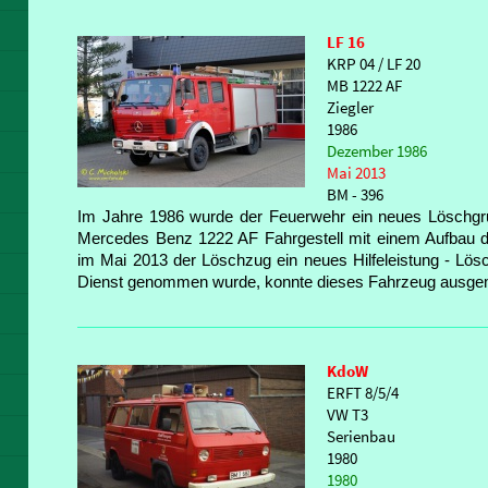
LF 16
KRP 04 / LF 20
MB 1222 AF
Ziegler
1986
Dezember 1986
Mai 2013
BM - 396
Im Jahre 1986 wurde der Feuerwehr ein neues Löschgr
Mercedes Benz 1222 AF Fahrgestell mit einem Aufbau de
im Mai 2013 der Löschzug ein neues Hilfeleistung - Lö
Dienst genommen wurde, konnte dieses Fahrzeug ausge
KdoW
ERFT 8/5/4
VW T3
Serienbau
1980
1980