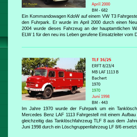
April 2000
BM - 682
Ein Kommandowagen KdoW auf einem VW T3 Fahrgestell
den Fuhrpark. Er wurde im April 2000 durch einen Neuf
2004 wurde dieses Fahrzeug an der hauptamtlichen Wa
ELW 1 für den neu ins Leben gerufene Einsatzleiter vom 
TLF 16/25
ERFT 8/23/4
MB LAF 1113 B
Bachert
1970
1970
Juni 1998
BM - 443
Im Jahre 1970 wurde der Fuhrpark um ein Tanklösch
Mercedes Benz LAF 1113 Fahrgestell mit einem Aufbau 
gleichzeitig das Tanklöschfahrzeug TLF 8 aus dem Jahr
Juni 1998 durch ein Löschgruppenfahrzeug LF 8/6 ersetzt