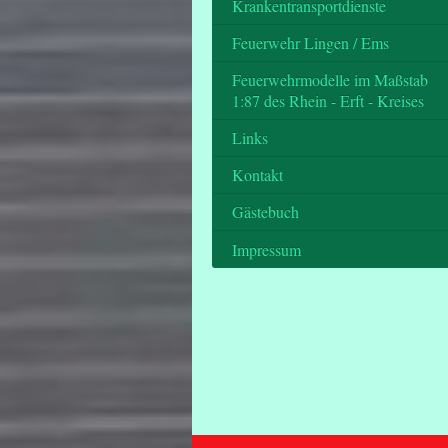
Krankentransportdienste
Feuerwehr Lingen / Ems
Feuerwehrmodelle im Maßstab
1:87 des Rhein - Erft - Kreises
Links
Kontakt
Gästebuch
Impressum