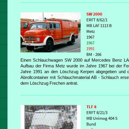
SW 2000
ERFT 8/62/1
MB LAF 1113 B
Metz
1967
1967
1991
BM - 266
Einen Schlauchwagen SW 2000 auf Mercedes Benz LAF 
Aufbau der Firma Metz wurde im Jahre 1967 bei der Feu
Jahre 1991 an den Löschzug Kerpen abgegeben und do
Abrollcontainer mit Schlauchmaterial AB - Schlauch erset
dem Löschzug Frechen antrat.
TLF 8
ERFT 8/21/3
MB Unimog 404 S
Bund