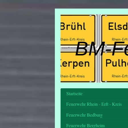
BM-F
Startseite
Feuerwehr Rhein - Erft - Kreis
Feuerwehr Bedburg
Feuerwehr Bergheim