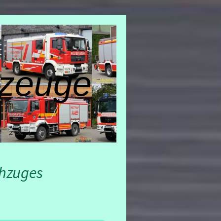
zeuge
chzuges