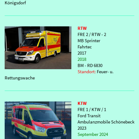
Königsdorf
RTW
FRE 2 / RTW - 2
MB Sprinter
Fahrtec
2017
2018
BM - RD 6830
Standort:
Feuer- u.
Rettungswache
KTW
FRE 1 / KTW / 1
Ford Transit
Ambulanzmobile Schönebeck
2023
September 2024