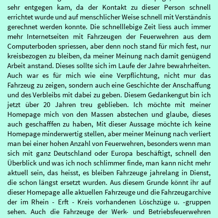
sehr entgegen kam, da der Kontakt zu dieser Person schnell
errichtet wurde und auf menschlicher Weise schnell mit Verständnis
gerechnet werden konnte. Die schnelllebige Zeit liess auch immer
mehr Internetseiten mit Fahrzeugen der Feuerwehren aus dem
Computerboden spriessen, aber denn noch stand für mich fest, nur
kreisbezogen zu bleiben, da meiner Meinung nach damit genügend
Arbeit anstand. Dieses sollte sich im Laufe der Jahre bewahrheiten.
Auch war es für mich wie eine Verpflichtung, nicht mur das
Fahrzeug zu zeigen, sondern auch eine Geschichte der Anschaffung
und des Verbleibs mit dabei zu geben. Diesem Gedankengut bin ich
jetzt über 20 Jahren treu geblieben. Ich möchte mit meiner
Homepage mich von den Massen abstechen und glaube, dieses
auch geschafffen zu haben, Mit dieser Aussage möchte ich keine
Homepage minderwertig stellen, aber meiner Meinung nach verliert
man bei einer hohen Anzahl von Feuerwehren, besonders wenn man
sich mit ganz Deutschland oder Europa beschäftigt, schnell den
Überblick und was ich noch schlimmer finde, man kann nicht mehr
aktuell sein, das heisst, es bleiben Fahrzeuge jahrelang in Dienst,
die schon längst ersetzt wurden. Aus diesem Grunde könnt ihr auf
dieser Homepage alle aktuellen Fahrzeuge und die Fahrzeugarchive
der im Rhein - Erft - Kreis vorhandenen Löschzüge u. -gruppen
sehen. Auch die Fahrzeuge der Werk- und Betriebsfeuerwehren