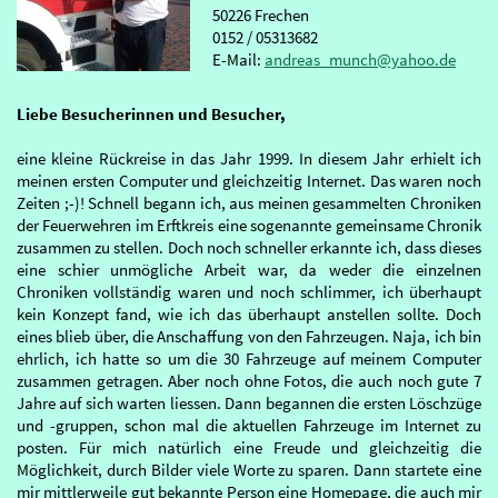
50226 Frechen
0152 / 05313682
E-Mail:
andreas_munch@yahoo.de
Liebe Besucherinnen und Besucher,
eine kleine Rückreise in das Jahr 1999. In diesem Jahr erhielt ich
meinen ersten Computer und gleichzeitig Internet. Das waren noch
Zeiten ;-)! Schnell begann ich, aus meinen gesammelten Chroniken
der Feuerwehren im Erftkreis eine sogenannte gemeinsame Chronik
zusammen zu stellen. Doch noch schneller erkannte ich, dass dieses
eine schier unmögliche Arbeit war, da weder die einzelnen
Chroniken vollständig waren und noch schlimmer, ich überhaupt
kein Konzept fand, wie ich das überhaupt anstellen sollte. Doch
eines blieb über, die Anschaffung von den Fahrzeugen. Naja, ich bin
ehrlich, ich hatte so um die 30 Fahrzeuge auf meinem Computer
zusammen getragen. Aber noch ohne Fotos, die auch noch gute 7
Jahre auf sich warten liessen. Dann begannen die ersten Löschzüge
und -gruppen, schon mal die aktuellen Fahrzeuge im Internet zu
posten. Für mich natürlich eine Freude und gleichzeitig die
Möglichkeit, durch Bilder viele Worte zu sparen. Dann startete eine
mir mittlerweile gut bekannte Person eine Homepage, die auch mir