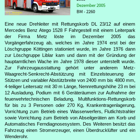
Dezember 2005
BM - 2260
Eine neue Drehleiter mit Rettungskorb DL 23/12 auf einem
Mercedes Benz Atego 1528 F Fahrgestell mit einem Leiterpark
der Firma Metz löste im Dezember 2005 das
Vorgängerfahrzeug ab, welches im Jahre 1974 erst bei der
Löschgruppe Köttingen stationiert wurde, im Jahre 1976 dann
zur Löschgruppe Liblar kam und dann mit der Gründung der
hauptamtlichen Wache im Jahre 1978 dieser unterstellt wurde.
Zur Fahrzeugausstattung gehört unter anderem Metz-
Waagrecht-Senkrecht-Abstützung mit Einzelsteuerung der
Stützen und variabler Abstützbreite von 2400 mm bis 4800 mm,
4-teiliger Leitersatz mit 30 m Länge, Nennrettungshöhe 23 m bei
12 Ausladung, Podium mit 6 Geräteräumen zur Aufnahme der
feuerwehrtechnischen Beladung, Multifunktions-Rettungskorb
für bis zu 3 Personen oder 270 Kg, Krankentragenlagerung,
Vorrichtung zum Betrieb eines Wasserwerfers, Flutlichtstrahler
sowie Vorrichtung zum Betrieb von Abseilgeräten am Korb und
Automatisches Ferndiagnosesystem. Des Weiteren besitzt das
Fahrzeug einen Stromerzeuger, einen Überdrucklüfter und ein
Wenderohr.