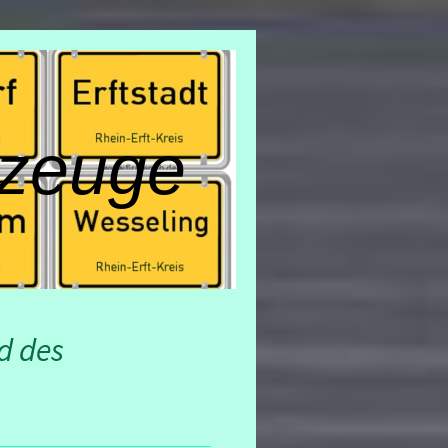
zeuge
d des