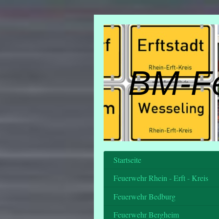
BM-F
Startseite
Feuerwehr Rhein - Erft - Kreis
Feuerwehr Bedburg
Feuerwehr Bergheim