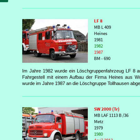
LF 8
MB L 409
Heines
1981
1982
1987
BM - 690
Im Jahre 1982 wurde ein Löschgruppenfahrzeug LF 8 
Fahrgestell mit einem Aufbau der Firma Heines aus Wu
wurde im Jahre 1987 an die Löschgruppe Tollhausen abg
SW 2000 (Tr)
MB LAF 1113 B /36
Metz
1979
1980