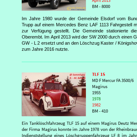
April 2013
BM - 8000
Im Jahre 1980 wurde der Gemeinde Elsdorf vom Bun
Trupp auf einem Mercedes Benz LAF 1113 Fahrgestell m
zur Verfügung gestellt. Die Gemeinde stationierte 
Oberembt. Im April 2013 wird der SW 2000 durch einen G
GW - L 2 ersetzt und an den Löschzug Kaster / Königsho
zum Jahre 2016 nutzte.
TLF 15
MD F Mercur FA 3500/6
Magirus
1955
1978
1982
BM - 410
Ein Tanklöschfahrzeug TLF 15 auf einem Magirus Deutz Mer
der Firma Magirus konnte im Jahre 1978 von der Rheinbra
Indienststellung eines Löschgruppenfahrzeug LF 8 im Jah