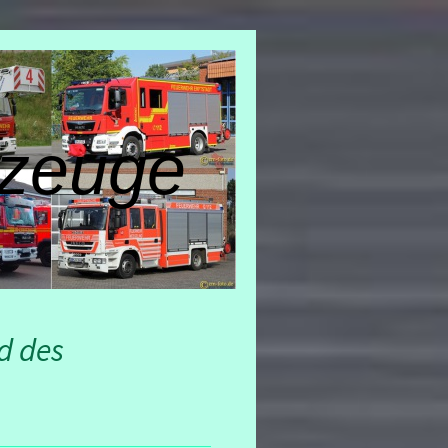
zeuge
d des