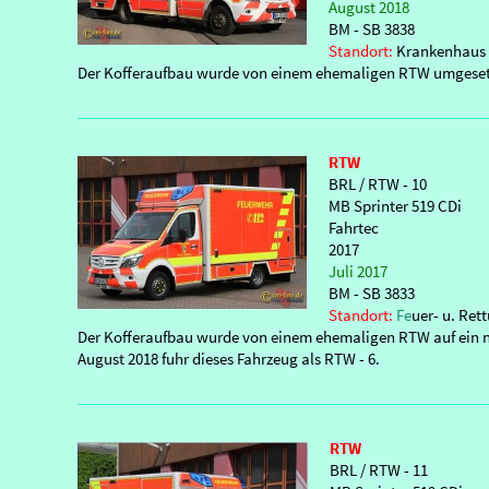
August 2018
BM - SB 3838
Standort:
Krankenhaus 
Der Kofferaufbau wurde von einem ehemaligen RTW umgeset
RTW
BRL / RTW - 10
MB Sprinter 519 CDi
Fahrtec
2017
Juli 2017
BM - SB 3833
Standort:
Fe
uer- u. Re
Der Kofferaufbau wurde von einem ehemaligen RTW auf ein ne
August 2018 fuhr dieses Fahrzeug als RTW - 6.
RTW
BRL / RTW - 11