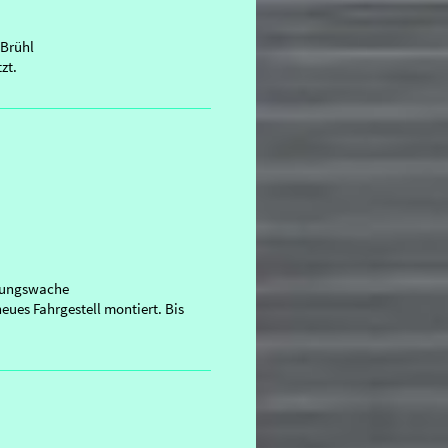
Brühl
zt.
ttungswache
ues Fahrgestell montiert. Bis