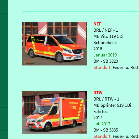
NEF
BRL / NEF - 1
MB Vito 119 CDi
Schönebeck
2018
Januar 2019
BM - SB 3820
Standort:
Feuer- u. Re
RTW
BRL / RTW - 1
MB Sprinter 519 CDi
Fahrtec
2017
Juli 2017
BM - SB 3835
Standort:
Feuer- u. Re