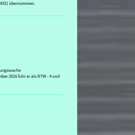
 3831) übernommen.
ttungswache
ber 2016 fuhr er als RTW - 4 und