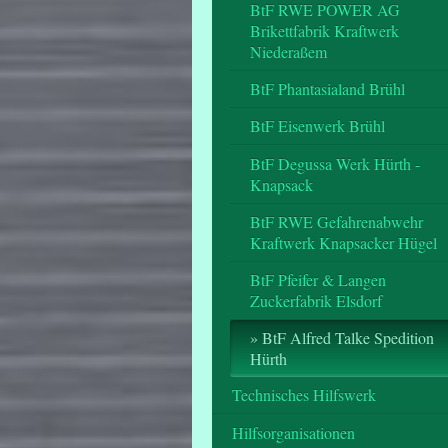
BtF RWE POWER AG
Brikettfabrik Kraftwerk
Niederaßem
BtF Phantasialand Brühl
BtF Eisenwerk Brühl
BtF Degussa Werk Hürth -
Knapsack
BtF RWE Gefahrenabwehr
Kraftwerk Knapsacker Hügel
BtF Pfeifer & Langen
Zuckerfabrik Elsdorf
BtF Alfred Talke Spedition
Hürth
Technisches Hilfswerk
Hilfsorganisationen