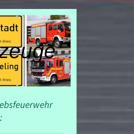
zeuge
iebsfeuerwehr
: