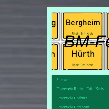
BM-F
Startseite
Feuerwehr Rhein - Erft - Kreis
Feuerwehr Bedburg
Feuerwehr Bergheim